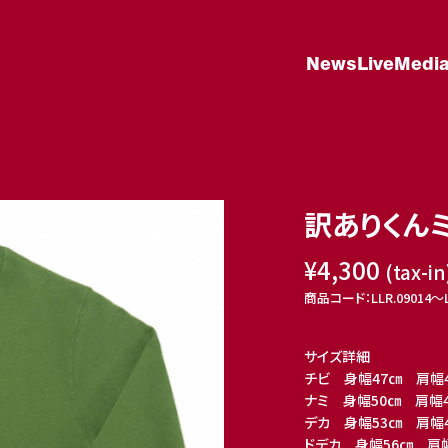
News
Live
Medi
訳ありくん
¥4,300
(tax-in
商品コード：LLR.09014〜LL
サイズ詳細
チビ 身幅47㎝ 肩幅
ナミ 身幅50㎝ 肩幅
デカ 身幅53㎝ 肩幅
ドデカ 身幅56㎝ 肩