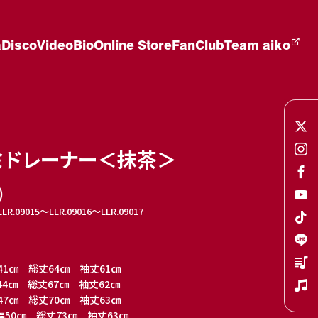
a
Disco
Video
Bio
Online Store
FanClub
Team aiko
ミドレーナー＜抹茶＞
)
R.09015〜LLR.09016〜LLR.09017
41㎝ 総丈64㎝ 袖丈61㎝
44㎝ 総丈67㎝ 袖丈62㎝
47㎝ 総丈70㎝ 袖丈63㎝
幅50㎝ 総丈73㎝ 袖丈63㎝