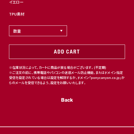
イエロー
TPU素材
ADD CART
※在庫状況によって、カートに商品が戻る場合がございます。(不定期)
※ご注文の前に、携帯電話やパソコンの迷惑メール防止機能、またはドメイン指定
受信を設定されている場合は設定を解除するか、ドメイン「ponycanyon.co.jp」か
らのメールを受信できるよう、設定をお願いいたします。
Back