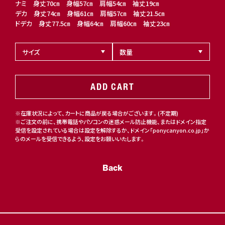
ナミ 身丈70㎝ 身幅57㎝ 肩幅54㎝ 袖丈19㎝
デカ 身丈74㎝ 身幅61㎝ 肩幅57㎝ 袖丈21.5㎝
ドデカ 身丈77.5㎝ 身幅64㎝ 肩幅60㎝ 袖丈23㎝
ADD CART
※在庫状況によって、カートに商品が戻る場合がございます。(不定期)
※ご注文の前に、携帯電話やパソコンの迷惑メール防止機能、またはドメイン指定
受信を設定されている場合は設定を解除するか、ドメイン「ponycanyon.co.jp」か
らのメールを受信できるよう、設定をお願いいたします。
Back