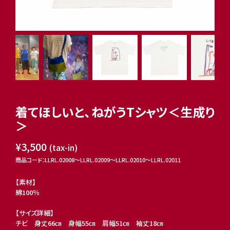
着てほしいと、ねがうTシャツ＜生成り
＞
¥3,500
(tax-in)
商品コード：LLRL.02008〜LLRL.02009〜LLRL.02010〜LLRL.02011
【素材】
綿100％
【サイズ詳細】
チビ 身丈66㎝ 身幅55㎝ 肩幅51㎝ 袖丈18㎝