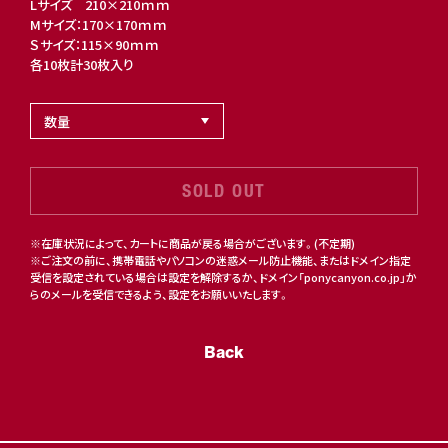
Lサイズ 210×210ｍｍ
Mサイズ：170×170ｍｍ
Ｓサイズ：115×90ｍｍ
各10枚計30枚入り
SOLD OUT
※在庫状況によって、カートに商品が戻る場合がございます。(不定期)
※ご注文の前に、携帯電話やパソコンの迷惑メール防止機能、またはドメイン指定
受信を設定されている場合は設定を解除するか、ドメイン「ponycanyon.co.jp」か
らのメールを受信できるよう、設定をお願いいたします。
Back