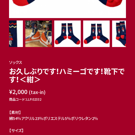
ソックス
お久しぶりです！ハミーゴです！靴下で
す！＜紺＞
¥2,000
(tax-in)
商品コード：LLP.02332
【素材】
綿54％アクリル23％ポリエステル5％ポリウレタン2％
【サイズ】