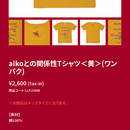
aikoとの関係性Tシャツ＜黄＞(ワン
パク)
¥2,600
(tax-in)
商品コード：LLP.02408
※本商品はキッズサイズになります。
【素材】
綿100％