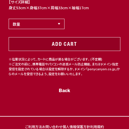
【サイズ詳細】
身丈53cm×身幅37cm×肩幅33cm×袖幅17cm
ADD CART
※在庫状況によって、カートに商品が戻る場合がございます。(不定期)
※ご注文の前に、携帯電話やパソコンの迷惑メール防止機能、またはドメイン指定
受信を設定されている場合は設定を解除するか、ドメイン「ponycanyon.co.jp」か
らのメールを受信できるよう、設定をお願いいたします。
Back
ご利用方法
お問い合わせ
個人情報保護方針
利用規約