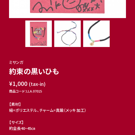
ミサンガ
約束の黒いひも
¥1,000
(tax-in)
商品コード：LLA.07015
【素材】
紐=ポリエステル、チャーム=真鍮（メッキ 加工）
【サイズ】
約全長40~45㎝