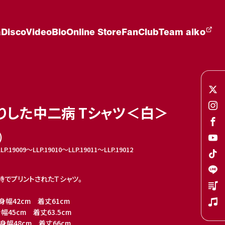
a
Disco
Video
Bio
Online Store
FanClub
Team aiko
りした中二病 Tシャツ＜白＞
)
.19009〜LLP.19010〜LLP.19011〜LLP.19012
詩でプリントされたＴシャツ。
身幅42cm 着丈61cm
45cm 着丈63.5cm
身幅48cm 着丈66cm