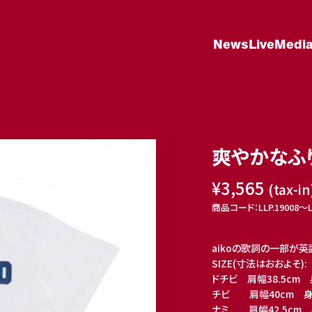
News
Live
Medi
爽やかなふ
¥3,565
(tax-in
商品コード：LLP.19008〜LLP
aikoの歌詞の一部が英
SIZE(寸法はおおよそ):
ドチビ 肩幅38.5cm 
チビ 肩幅40cm 身幅
ナミ 肩幅42.5cm 