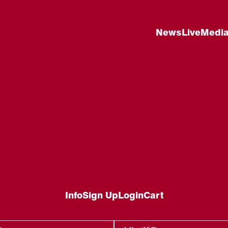
News
Live
Medi
Info
Sign Up
Login
Cart