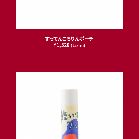
すってんころりんポーチ
¥1,528
(tax-in)