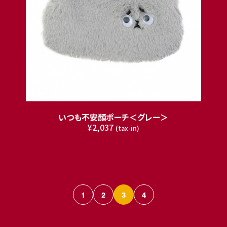
いつも不安顔ポーチ＜グレー＞
¥2,037
(tax-in)
1
2
3
4