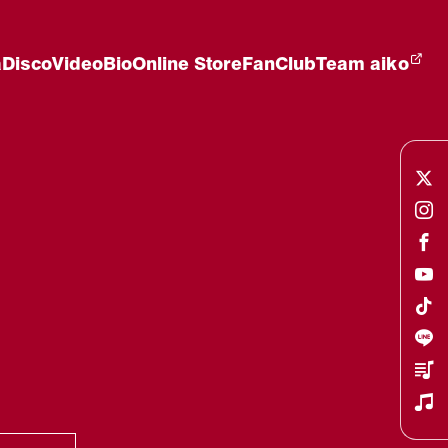
a
Disco
Video
Bio
Online Store
FanClub
Team aiko