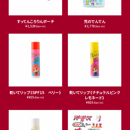
すってんころりんポーチ
充のでんでん
¥1,528
¥2,778
(tax-in)
(tax-in)
乾いてリップ《SPF15 ベリー》
乾いてリップ《ナチュラルピンク
¥815
レモネード》
(tax-in)
¥815
(tax-in)