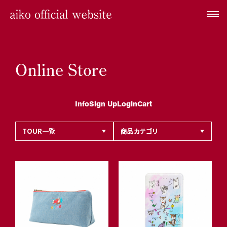
Online Store
Info
Sign Up
Login
Cart