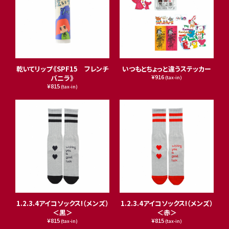
乾いてリップ《SPF15 フレンチ
いつもとちょっと違うステッカー
¥916
バニラ》
(tax-in)
¥815
(tax-in)
1.2.3.4アイコソックス!（メンズ）
1.2.3.4アイコソックス!（メンズ）
＜黒＞
＜赤＞
¥815
¥815
(tax-in)
(tax-in)