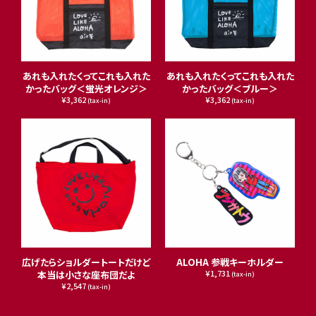
あれも入れたくってこれも入れた
あれも入れたくってこれも入れた
かったバッグ＜蛍光オレンジ＞
かったバッグ＜ブルー＞
¥3,362
¥3,362
(tax-in)
(tax-in)
広げたらショルダートートだけど
ALOHA 参戦キーホルダー
¥1,731
本当は小さな座布団だよ
(tax-in)
¥2,547
(tax-in)