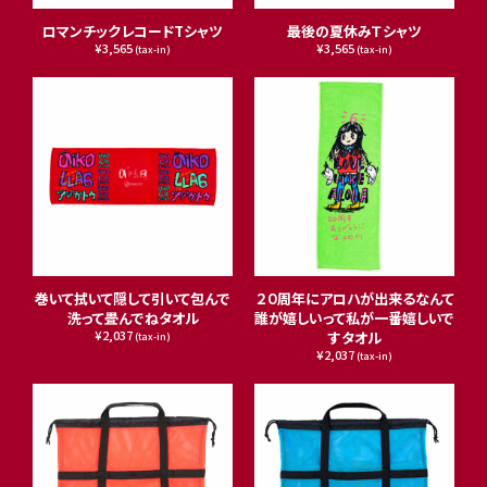
ロマンチックレコードTシャツ
最後の夏休みＴシャツ
¥3,565
¥3,565
(tax-in)
(tax-in)
巻いて拭いて隠して引いて包んで
２０周年にアロハが出来るなんて
洗って畳んでねタオル
誰が嬉しいって私が一番嬉しいで
¥2,037
すタオル
(tax-in)
¥2,037
(tax-in)